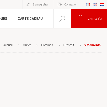
S'enregistrer
Connexion
QUES
CARTE CADEAU
0
ARTICLE(S)
Accueil
Outlet
Hommes
Crossfit
Vêtements