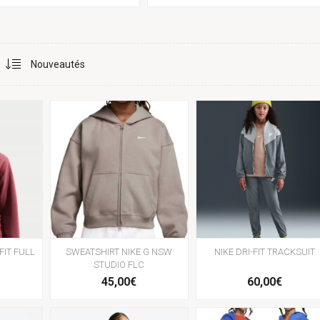
FIT FULL
SWEATSHIRT NIKE G NSW
NIKE DRI-FIT TRACKSUIT
STUDIO FLC
45,00€
60,00€