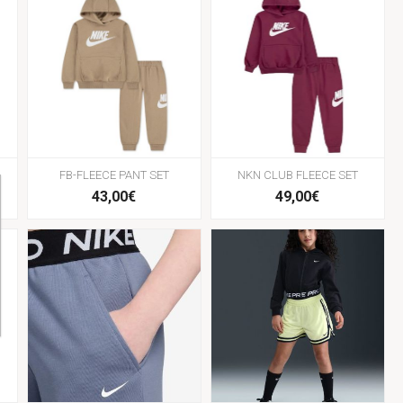
FB-FLEECE PANT SET
NKN CLUB FLEECE SET
43,00€
49,00€