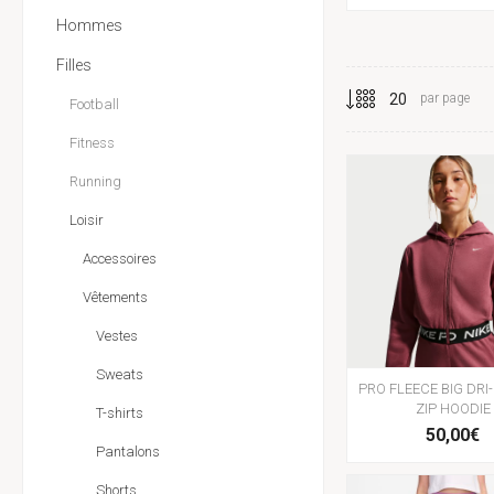
Hommes
Filles
par page
Football
Fitness
Running
Loisir
Accessoires
Vêtements
Vestes
Sweats
PRO FLEECE BIG DRI-
ZIP HOODIE
T-shirts
50,00€
Pantalons
Shorts