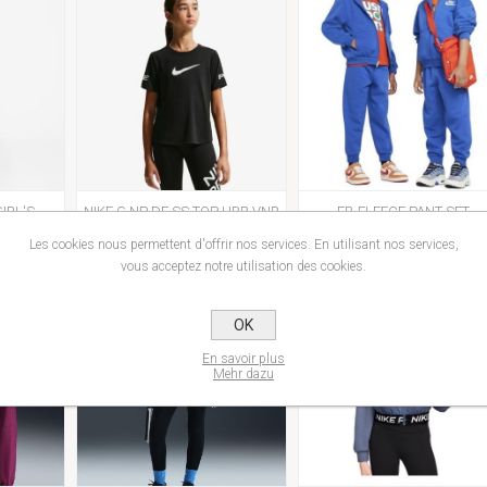
GIRL'S
NIKE G NP DF SS TOP HBR VNR
FB-FLEECE PANT SET
34,00€
50,00€
Les cookies nous permettent d'offrir nos services. En utilisant nos services,
vous acceptez notre utilisation des cookies.
OK
En savoir plus
Mehr dazu