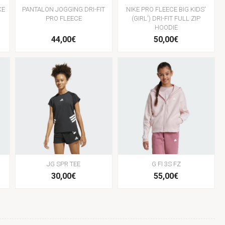
KE
PANTALON JOGGING DRI-FIT
NIKE PRO FLEECE BIG KIDS'
PRO FLEECE
(GIRL') DRI-FIT FULL ZIP
HOODIE
44,00€
50,00€
JG SPR TEE
G FI 3S FZ
30,00€
55,00€