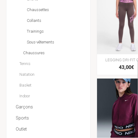
Chaussettes
Collants
Trainings
Sous-vêtements
Chaussures
LEGGING DRI-FIT 
Tennis
43,00€
Natation
Basket
Indoor
Garçons
Sports
Outlet