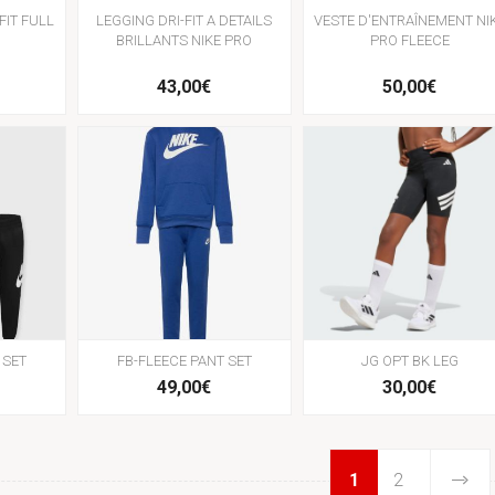
FIT FULL
LEGGING DRI-FIT A DETAILS
VESTE D'ENTRAÎNEMENT NI
BRILLANTS NIKE PRO
PRO FLEECE
43,00€
50,00€
 SET
FB-FLEECE PANT SET
JG OPT BK LEG
49,00€
30,00€
1
2