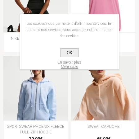
Les cookies nous permettent d'offrir nos services. En
utilisant nos services, vous acceptez notre utilisation
des cookies.
NIKE ONE FITTED WOMEN'S
ADI365/// T W
35,00€
35,00€
OK
En savoir plus
Mehr dazu
SPORTSWEAR PHOENIX FLEECE
SWEAT CAPUCHE
FULL-ZIP HOODIE