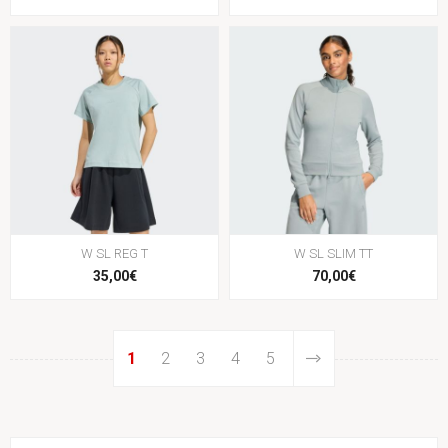
W SL REG T
W SL SLIM TT
35,00€
70,00€
1
2
3
4
5