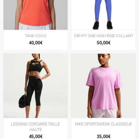
TANK COCO
DRI-FIT ONE HIGH RISE COLLANT
40,00€
50,00€
LEGGING CORSAIRE TAILLE
NIKE SPORTSWEAR CLASSIQUE
HAUTE
45,00€
35,00€