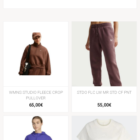
WMNS STUDIO FLEECE CROP
STDO FLC LW MR STD CF PNT
PULLOVER
65,00€
55,00€