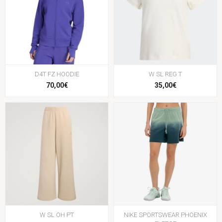
D4T FZ HOODIE
W SL REG T
70,00€
35,00€
W SL OH PT
NIKE SPORTSWEAR PHOENIX