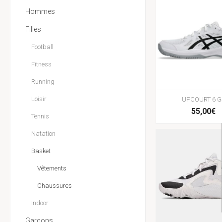
Hommes
Filles
Football
Fitness
Running
Loisir
UPCOURT 6 G
55,00€
Tennis
Natation
Basket
Vêtements
Chaussures
Indoor
Garçons