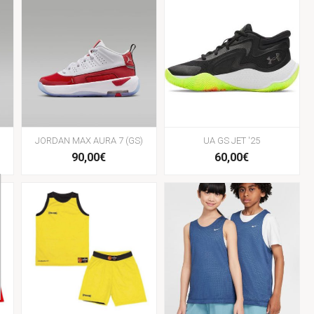
JORDAN MAX AURA 7 (GS)
UA GS JET '25
90,00€
60,00€