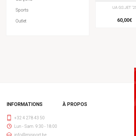
UA GS JET '2
Sports
60,00€
Outlet
INFORMATIONS
À PROPOS
+32 4 278 43 50
Lun - Sam. 9:30 - 18:00
info@mjsport.be