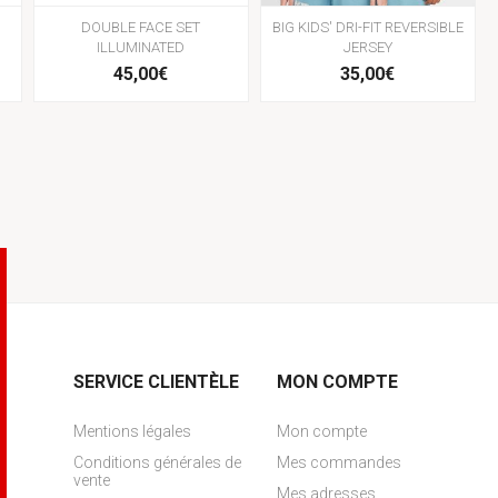
DOUBLE FACE SET
BIG KIDS' DRI-FIT REVERSIBLE
ILLUMINATED
JERSEY
45,00€
35,00€
SERVICE CLIENTÈLE
MON COMPTE
Mentions légales
Mon compte
Conditions générales de
Mes commandes
vente
Mes adresses