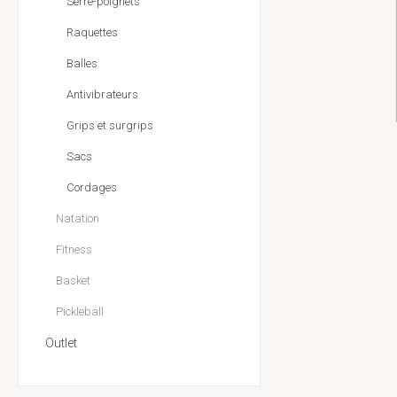
Serre-poignets
Raquettes
Balles
Antivibrateurs
Grips et surgrips
Sacs
Cordages
Natation
Fitness
Basket
Pickleball
Outlet