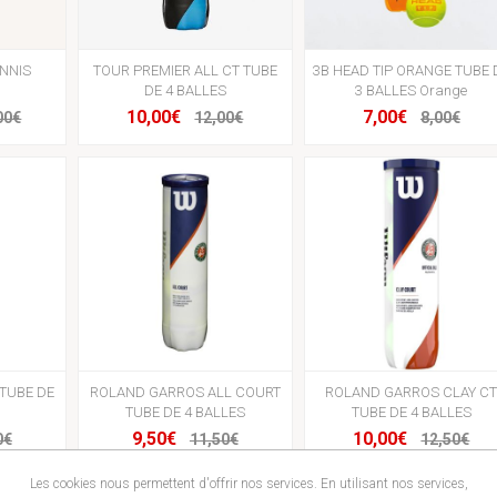
NNIS
TOUR PREMIER ALL CT TUBE
3B HEAD TIP ORANGE TUBE 
DE 4 BALLES
3 BALLES Orange
10,00€
7,00€
00€
12,00€
8,00€
 TUBE DE
ROLAND GARROS ALL COURT
ROLAND GARROS CLAY C
TUBE DE 4 BALLES
TUBE DE 4 BALLES
9,50€
10,00€
0€
11,50€
12,50€
Les cookies nous permettent d'offrir nos services. En utilisant nos services,