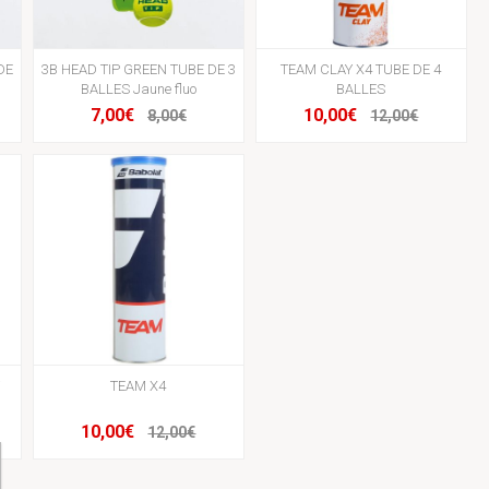
DE
3B HEAD TIP GREEN TUBE DE 3
TEAM CLAY X4 TUBE DE 4
BALLES Jaune fluo
BALLES
7,00€
10,00€
8,00€
12,00€
T
TEAM X4
10,00€
12,00€