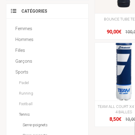
CATÉGORIES
BOUNCE TUBE TE
Femmes
90,00€
100,
Hommes
Filles
Garçons
Sports
Padel
Running
Football
TEAM ALL COURT X4
4 BALLES
Tennis
8,50€
10,0
Serre-poignets