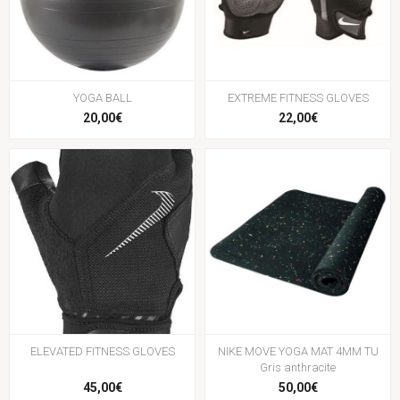
YOGA BALL
EXTREME FITNESS GLOVES
20,00€
22,00€
ELEVATED FITNESS GLOVES
NIKE MOVE YOGA MAT 4MM TU
Gris anthracite
45,00€
50,00€