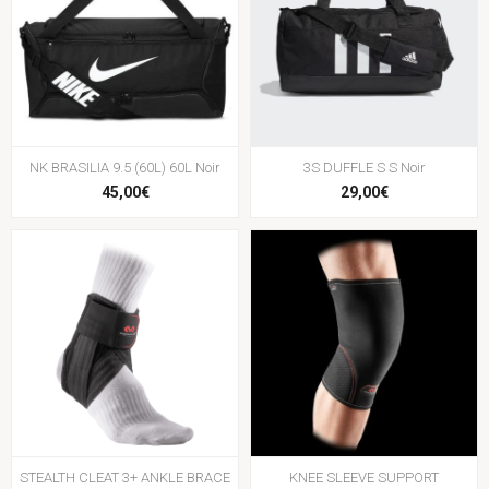
NK BRASILIA 9.5 (60L) 60L Noir
3S DUFFLE S S Noir
45,00€
29,00€
STEALTH CLEAT 3+ ANKLE BRACE
KNEE SLEEVE SUPPORT