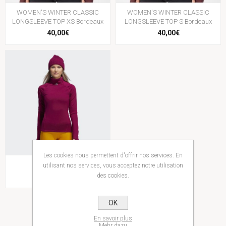
WOMEN'S WINTER CLASSIC
WOMEN'S WINTER CLASSIC
LONGSLEEVE TOP XS Bordeaux
LONGSLEEVE TOP S Bordeaux
40,00€
40,00€
Les cookies nous permettent d'offrir nos services. En
T MN LS C.RDY
utilisant nos services, vous acceptez notre utilisation
75,00€
des cookies.
OK
En savoir plus
Mehr dazu