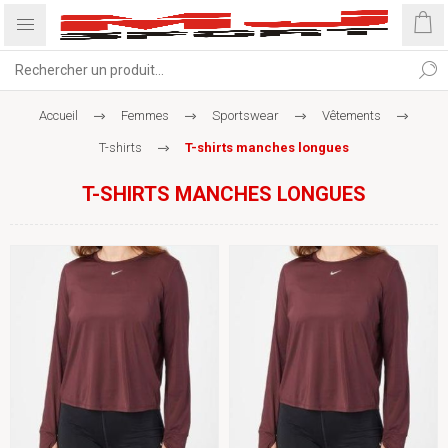
Accueil
Femmes
Sportswear
Vêtements
T-shirts
T-shirts manches longues
T-SHIRTS MANCHES LONGUES