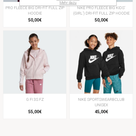
Mehr dazu
PRO FLEECE BIG DRI-FIT FULL ZIP
NIKE PRO FLEECE BIG KIDS'
HOODIE
(GIRL') DRI-FIT FULL ZIP HOODIE
50,00€
50,00€
G FI 3S FZ
NIKE SPORTSWEARBCLUB
UNISEX
55,00€
45,00€