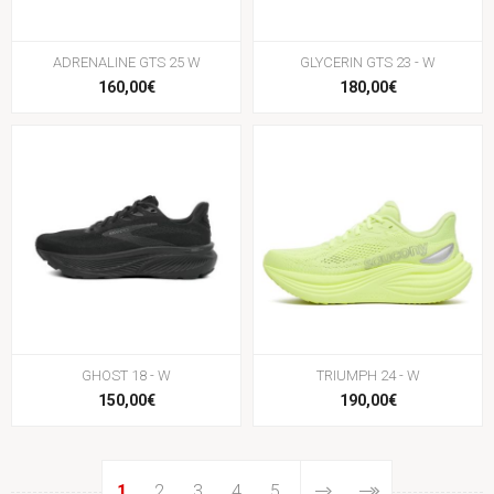
ADRENALINE GTS 25 W
GLYCERIN GTS 23 - W
160,00€
180,00€
GHOST 18 - W
TRIUMPH 24 - W
150,00€
190,00€
1
2
3
4
5