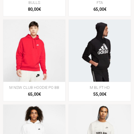
BULLS
FTA
80,00€
65,00€
M NSW CLUB HOODIE PO BB
M BL FT HD
65,00€
55,00€