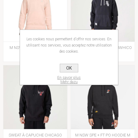
Les cookies nous permettent d'offrir nos services. En
utilisant nos services, vous acceptez notre utilisation
M NSW CLUB HOODIE PO BB
HERITAGE OS HODDY CHIWHICO
des cookies.
65,00€
80,00€
OK
En savoir plus
Mehr dazu
SWEAT À CAPUCHE CHICAGO
M NSW SPE + FT PO HOODIE M