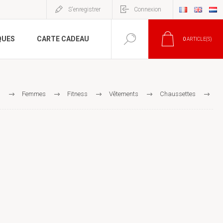
S'enregistrer
Connexion
QUES
CARTE CADEAU
0
ARTICLE(S)
l
Femmes
Fitness
Vêtements
Chaussettes
Chausettes hautes