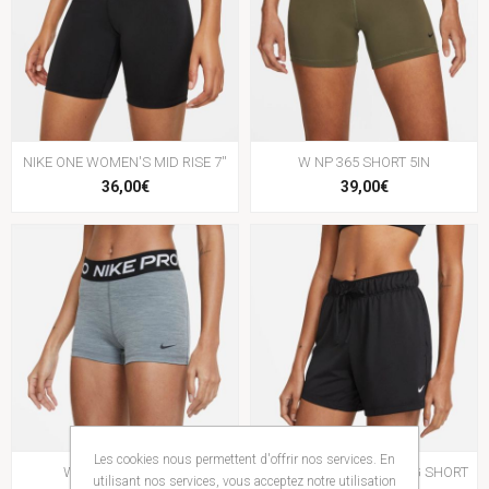
NIKE ONE WOMEN'S MID RISE 7''
W NP 365 SHORT 5IN
36,00€
39,00€
Les cookies nous permettent d'offrir nos services. En
W NP 365 SHORT 3"
DRI-FIT ATTACK TRAINING SHORT
utilisant nos services, vous acceptez notre utilisation