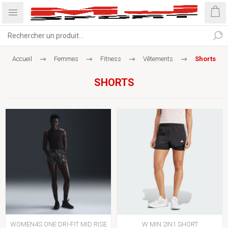
Accueil
Femmes
Fitness
Vêtements
Shorts
SHORTS
WOMEN4S ONE DRI-FIT MID RISE
W MIN 2IN1 SHORT