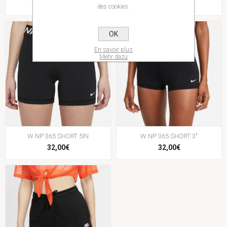
35,00€
25,00€
des cookies.
OK
En savoir plus
Mehr dazu
W NP 365 SHORT 5IN
W NP 365 SHORT 3"
32,00€
32,00€