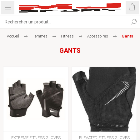
Accueil
Femmes
Fitness
Accessoires
Gants
GANTS
EXTREME FITNESS GLOVES
ELEVATED FITNESS GLOVES