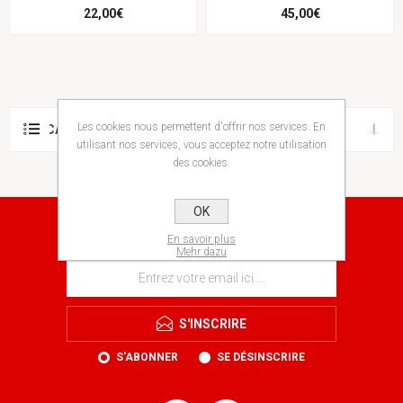
22,00€
45,00€
Les cookies nous permettent d'offrir nos services. En
CATÉGORIES
utilisant nos services, vous acceptez notre utilisation
des cookies.
OK
NEWSLETTER
En savoir plus
Mehr dazu
S'INSCRIRE
S'ABONNER
SE DÉSINSCRIRE