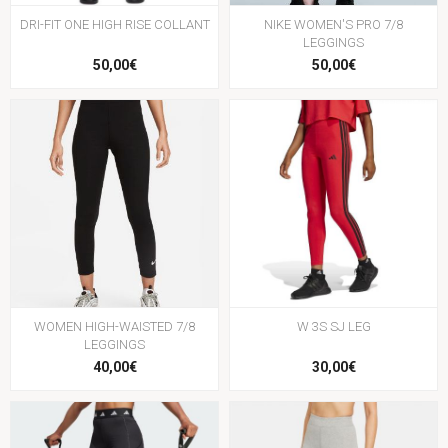
DRI-FIT ONE HIGH RISE COLLANT
NIKE WOMEN'S PRO 7/8
LEGGINGS
50,00€
50,00€
WOMEN HIGH-WAISTED 7/8
W 3S SJ LEG
LEGGINGS
40,00€
30,00€