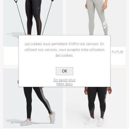
Les cookies nous permettent d'offrir nos services. En
utilisant nos services, vous acceptez notre utilisation
TF STASH 1/1 L
W NSW ESSENTL LGGNG FUTUR
des cookies.
45,00€
40,00€
OK
En savoir plus
Mehr dazu