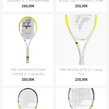
SQUARED G. 2 Gris anthracite
BLADE 100L V10 FRM3 G. 3 Vert
260,00€
250,00€
FIRE 300 RAQUETTE NON
FIRE 285 RAQUETTE G. 1 Jaune
CORDEE G. 2 Jaune fluo
fluo
250,00€
230,00€