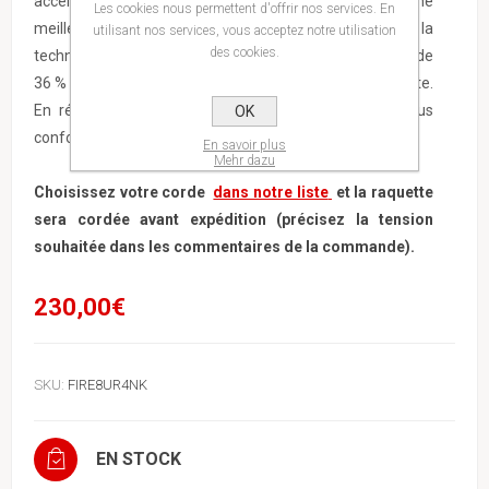
accélération plus rapide et un manche affiné pour une
Les cookies nous permettent d'offrir nos services. En
meilleure prise en main. Son atout majeur réside dans la
utilisant nos services, vous acceptez notre utilisation
des cookies.
technologie X-Damp améliorée, qui réduit les vibrations de
36 % pour un confort accru et une fatigue du bras réduite.
En résumé, une remplaçante plus performante et plus
OK
confortable de la TF-X1.
En savoir plus
Mehr dazu
Choisissez votre corde
dans notre liste
et la raquette
sera cordée avant expédition (précisez la tension
souhaitée dans les commentaires de la commande).
230,00€
SKU:
FIRE8UR4NK
EN STOCK