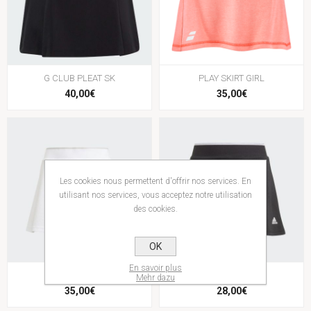
G CLUB PLEAT SK
PLAY SKIRT GIRL
40,00€
35,00€
Les cookies nous permettent d'offrir nos services. En
utilisant nos services, vous acceptez notre utilisation
des cookies.
OK
En savoir plus
G CLUB SKIRT
G CLUB SKIRT
Mehr dazu
35,00€
28,00€