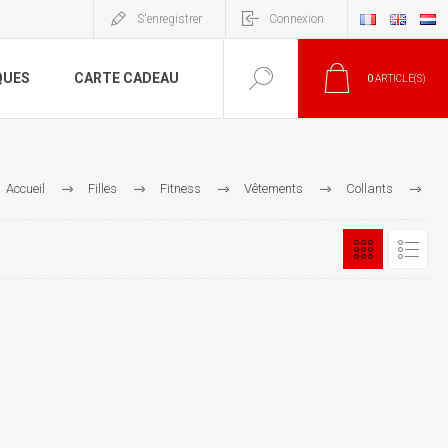
S'enregistrer
Connexion
QUES
CARTE CADEAU
0
ARTICLE(S)
Accueil
Filles
Fitness
Vêtements
Collants
Collants courts