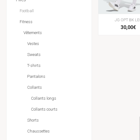
Football
JG OPT BK L
Fitness
30,00€
Vêtements
Vestes
Sweats
T-shirts
Pantalons
Collants
Collants longs
Collants courts
Shorts
Chaussettes