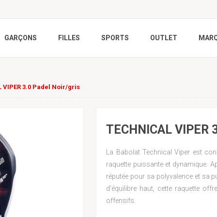
GARÇONS
FILLES
SPORTS
OUTLET
MAR
VIPER 3.0 Padel Noir/gris
TECHNICAL VIPER 3
La Babolat Technical Viper est con
raquette puissante et dynamique. Ap
réputée pour sa polyvalence et sa 
d'équilibre haut, cette raquette of
offensifs.