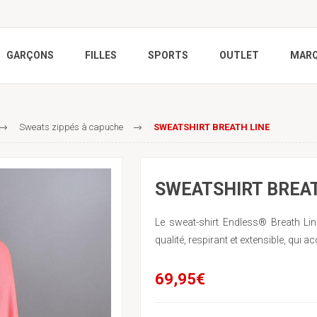
GARÇONS
FILLES
SPORTS
OUTLET
MAR
Sweats zippés à capuche
SWEATSHIRT BREATH LINE
SWEATSHIRT BREAT
Le sweat-shirt Endless® Breath Lin
qualité, respirant et extensible, q
69,95€