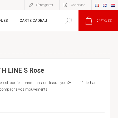
S'enregistrer
Connexion
QUES
CARTE CADEAU
0
ARTICLE(S)
H LINE S Rose
e est confectionné dans un tissu Lycra® certifié de haute
ui accompagne vos mouvements.