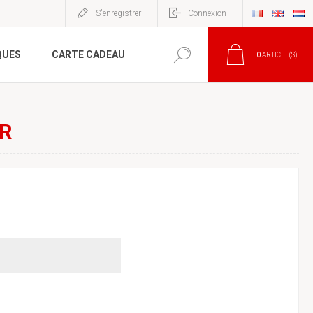
S'enregistrer
Connexion
QUES
CARTE CADEAU
0
ARTICLE(S)
R