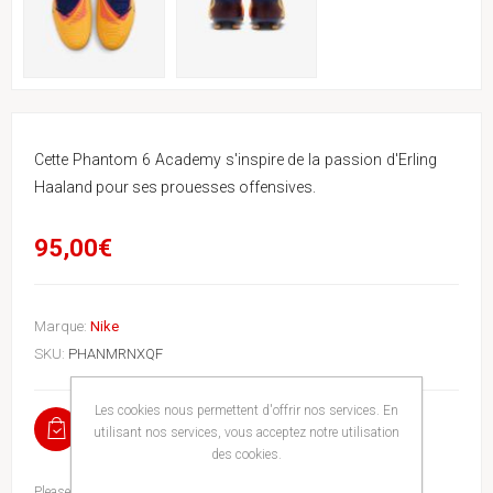
Cette Phantom 6 Academy s'inspire de la passion d'Erling
Haaland pour ses prouesses offensives.
95,00€
Marque:
Nike
SKU:
PHANMRNXQF
Les cookies nous permettent d'offrir nos services. En
EN STOCK
utilisant nos services, vous acceptez notre utilisation
des cookies.
Please select the address you want to ship to