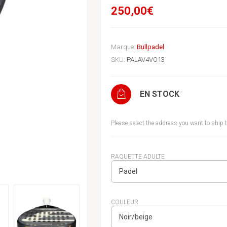
250,00€
Marque:
Bullpadel
SKU:
PALAV4VO13
EN STOCK
Please select the address you want to ship 
RAQUETTE ADULTE
COULEUR