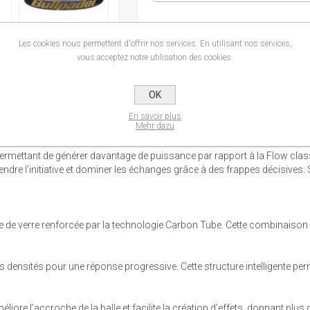
Les cookies nous permettent d'offrir nos services. En utilisant nos services,
AJOUTER 
vous acceptez notre utilisation des cookies.
OK
En savoir plus
Mehr dazu
mettant de générer davantage de puissance par rapport à la Flow classiq
prendre l’initiative et dominer les échanges grâce à des frappes décisiv
e de verre renforcée par la technologie Carbon Tube. Cette combinaison as
es densités pour une réponse progressive. Cette structure intelligente p
éliore l’accroche de la balle et facilite la création d’effets, donnant plus