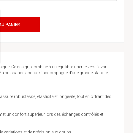
AU PANIER
ue. Ce design, combiné à un équilibre orienté vers l’avant,
es. Sa puissance accrue s’accompagne d’une grande stabilité,
sure robustesse, élasticité et longévité, tout en offrant des
ermet un confort supérieur lors des échanges contrôlés et
 de variations et de précision aux coups.