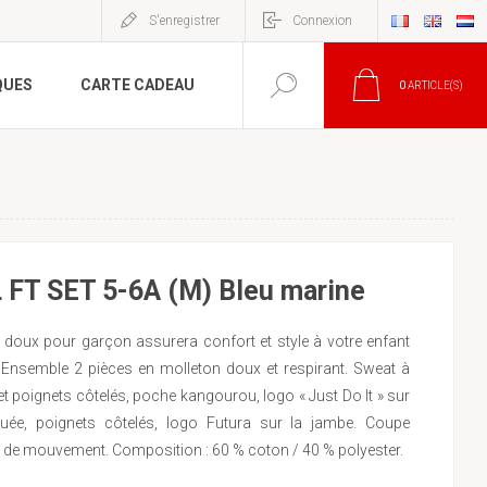
S'enregistrer
Connexion
QUES
CARTE CADEAU
0
ARTICLE(S)
FT SET 5-6A (M) Bleu marine
 doux pour garçon assurera confort et style à votre enfant
 : Ensemble 2 pièces en molleton doux et respirant. Sweat à
t poignets côtelés, poche kangourou, logo « Just Do It » sur
stiquée, poignets côtelés, logo Futura sur la jambe. Coupe
é de mouvement. Composition : 60 % coton / 40 % polyester.