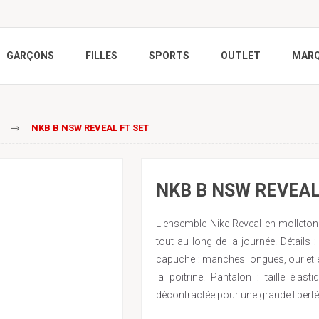
GARÇONS
FILLES
SPORTS
OUTLET
MAR
s
NKB B NSW REVEAL FT SET
NKB B NSW REVEAL 
L'ensemble Nike Reveal en molleton
tout au long de la journée. Détails
capuche : manches longues, ourlet e
la poitrine. Pantalon : taille éla
décontractée pour une grande libert