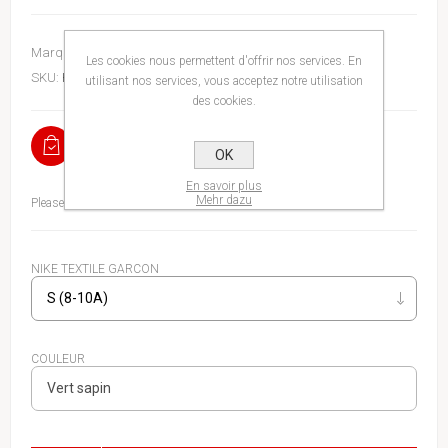
Marque:
Nike
Les cookies nous permettent d'offrir nos services. En
SKU:
HOODI78EW8
utilisant nos services, vous acceptez notre utilisation
des cookies.
EN STOCK
OK
En savoir plus
Mehr dazu
Please select the address you want to ship to
NIKE TEXTILE GARCON
COULEUR