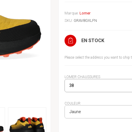
Marque:
Lomer
SKU:
GRAV8GXLFN
EN STOCK
Please select the address you want to ship 
LOMER CHAUSSURES
COULEUR