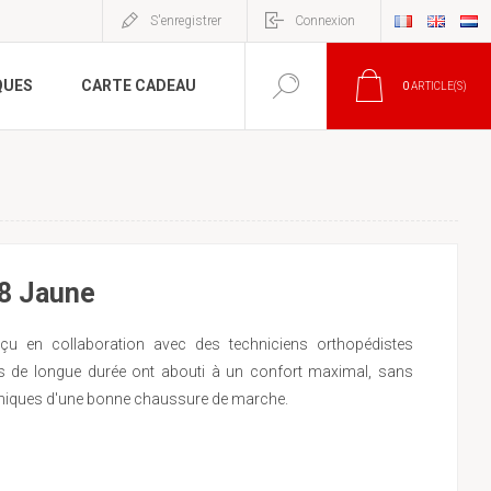
S'enregistrer
Connexion
QUES
CARTE CADEAU
0
ARTICLE(S)
8 Jaune
u en collaboration avec des techniciens orthopédistes
s de longue durée ont abouti à un confort maximal, sans
chniques d'une bonne chaussure de marche.