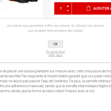
AJOUTER 
Les cookies nous permettent d'offrir nos services. En utilisant nos services,
vous acceptez notre utilisation des cookies.
OK
En savoir plus
Mehr dazu
ble de placer une assise plantaire sur mesure avec cette chaussure de mar
avec membrane MerTex respirante et imperméable garantit que vos pieds re
is ne laisse pas passer l'eau de l'extérieur. De plus, la semelle intér
e une adhérence maximale, tandis que la semelle intermédiaire légère en EV
arche, tandis que la forme du talon réduit l'impact avec le sol.