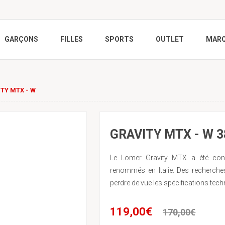
GARÇONS
FILLES
SPORTS
OUTLET
MAR
TY MTX - W
GRAVITY MTX - W 3
Le Lomer Gravity MTX a été conç
renommés en Italie. Des recherche
perdre de vue les spécifications te
119,00€
170,00€