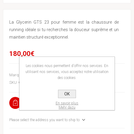
La Glycerin GTS 23 pour femme est la chaussure de
running idéale si tu recherches la douceur suprême et un
maintien structuré exceptionnel.
180,00€
Les cookies nous permettent d'offrir nos services. En
utilisant nos services, vous acceptez notre utilisation
Marque:
Brooks
des cookies.
SKU:
GLYC7ALIM8
OK
EN STOCK
En savoir plus
Mehr dazu
Please select the address you want to ship to