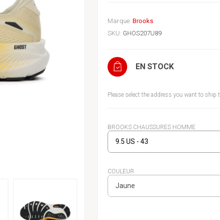
Marque:
Brooks
SKU:
GHOS207U89
EN STOCK
Please select the address you want to ship 
BROOKS CHAUSSURES HOMME
COULEUR