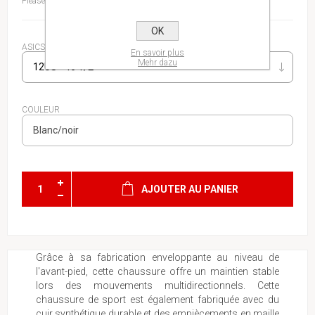
Please select the address you want to ship to
OK
ASICS CHAUSSURES HOMME
En savoir plus
Mehr dazu
COULEUR
AJOUTER AU PANIER
Grâce à sa fabrication enveloppante au niveau de
l'avant-pied, cette chaussure offre un maintien stable
lors des mouvements multidirectionnels. Cette
chaussure de sport est également fabriquée avec du
cuir synthétique durable et des empiècements en maille