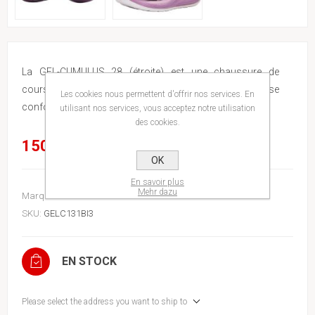
La GEL-CUMULUS 28 (étroite) est une chaussure de
course légère conçue pour une expérience de course
Les cookies nous permettent d'offrir nos services. En
confortable.
utilisant nos services, vous acceptez notre utilisation
des cookies.
150,00€
OK
En savoir plus
Mehr dazu
Marque:
Asics
SKU:
GELC131BI3
EN STOCK
Please select the address you want to ship to