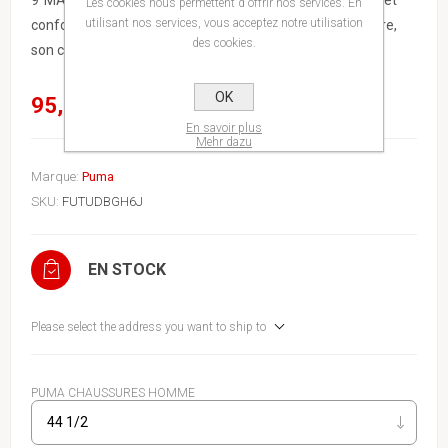
9 MATCH. L’empeigne t’offre un maintien flexible, sûr et
Les cookies nous permettent d'offrir nos services. En
utilisant nos services, vous acceptez notre utilisation
confortable grâce à sa matière de base douce et légère,
des cookies.
son col tricoté extensible et sa construction mi-haute
OK
95,00€
En savoir plus
Mehr dazu
Marque:
Puma
SKU:
FUTUDBGH6J
EN STOCK
Please select the address you want to ship to
PUMA CHAUSSURES HOMME