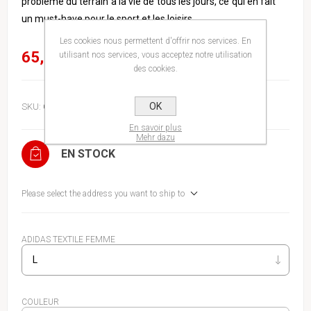
problème du terrain à la vie de tous les jours, ce qui en fait
un must-have pour le sport et les loisirs.
Les cookies nous permettent d'offrir nos services. En
65,00€
utilisant nos services, vous acceptez notre utilisation
des cookies.
OK
SKU:
CLAS210WBN
En savoir plus
Mehr dazu
EN STOCK
Please select the address you want to ship to
ADIDAS TEXTILE FEMME
COULEUR