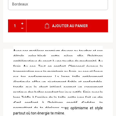
AJOUTER AU PANIER
Avec ses matières premium douces au toucher et ses
détails color-block, cette pièce allie l’héritage
emblématique du sport à une touche de modernité. Au
frais. Au sec. Tout en confort. Climacool évacue la
transpiration pour te maintenir au frais, au sec et focus
sur tes performances. La large taille entièrement
élastiquée offre un ajustement fiable et confortable,
tandis que le short intégré permet un rangement
pratique des balles pendant les jeux actifs. Finie avec le
logo Trèfle à l’arrière de la taille, cette jupe fait un clin
d'œil confiant à l'héritage sportif d'adidas, te
permettant de te déplacer avec optimisme et style
partout où ton énergie te mène.